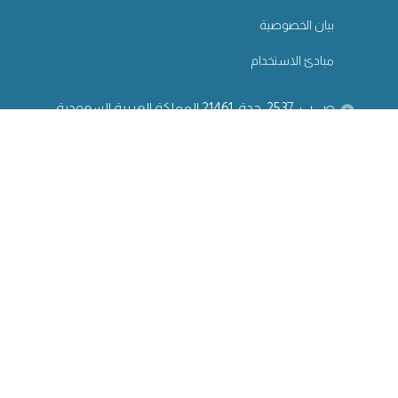
بيان الخصوصية
مبادئ الاستخدام
ص.ب: 2537، جدة: 21461 المملكة العربية السعودية
9200 12777
عضو في