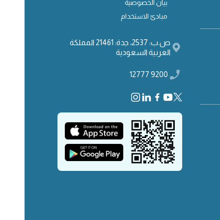
بيان الخصوصية
مبادئ الاستخدام
ص.ب: 2537، جدة: 21461 المملكة
العربية السعودية
9200 12777